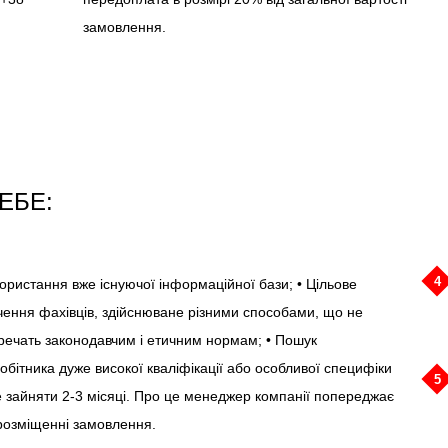
замовлення.
ЕБЕ:
4
користання вже існуючої інформаційної бази; • Цільове
чення фахівців, здійснюване різними способами, що не
речать законодавчим і етичним нормам; • Пошук
робітника дуже високої кваліфікації або особливої специфіки
5
 зайняти 2-3 місяці. Про це менеджер компанії попереджає
розміщенні замовлення.