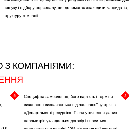
пошуку і підбору персоналу, що допомагає знаходити кандидатів,
структуру компанії.
 З КОМПАНІЯМИ:
ЕННЯ
5
2
Специфіка замовлення, його вартість і терміни
м,
виконання визначаються під час нашої зустрічі в
«Департаменті ресурсів». Після уточнення даних
параметрів укладається договір і вноситься
 +38
передоплата в розмірі 20% від загальної вартості