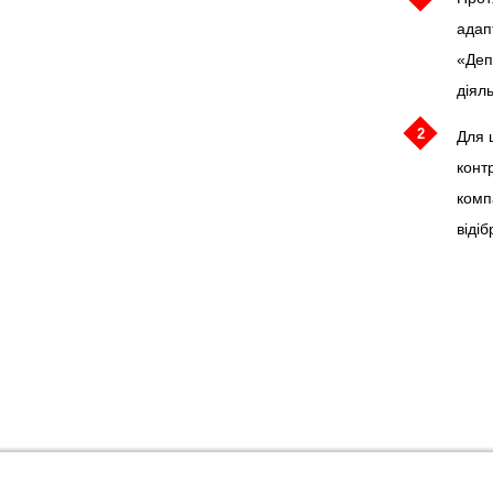
адап
«Деп
діяль
2
Для 
конт
комп
віді