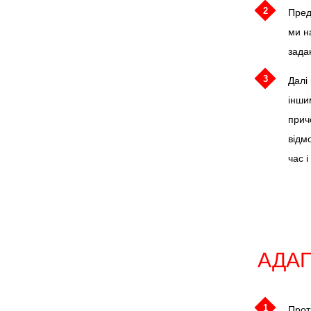
2
Пред
ми н
зада
3
Далі
інши
прич
відм
час і
АДАП
1
Прот