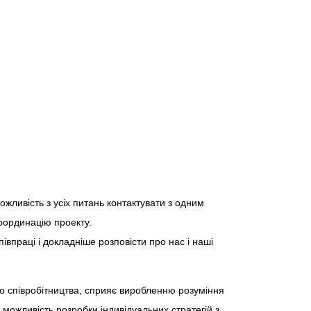
ожливість з усіх питань контактувати з одним
координацію проекту.
івпраці і докладніше розповісти про нас і наші
го співробітництва, сприяє виробленню розуміння
 можливість розробки індивідуальних стратегій з