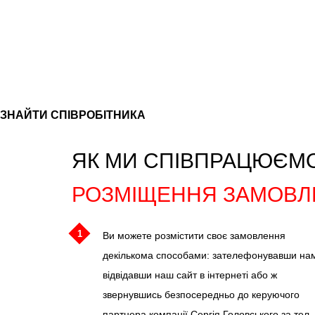
ЗНАЙТИ СПІВРОБІТНИКА
ЯК МИ СПІВПРАЦЮЄМО
РОЗМІЩЕННЯ ЗАМОВЛ
1
Ви можете розмістити своє замовлення
декількома способами: зателефонувавши на
відвідавши наш сайт в інтернеті або ж
звернувшись безпосередньо до керуючого
партнера компанії Сергія Головського за тел.