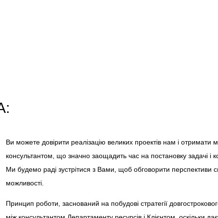
А:
Ви можете довірити реалізацію великих проектів нам і отримати м
консультантом, що значно заощадить час на постановку задачі і 
Ми будемо раді зустрітися з Вами, щоб обговорити перспективи сп
можливості.
Принцип роботи, заснований на побудові стратегії довгостроково
між консультантом Департаменту ресурсів і Клієнтом, оскільки дає