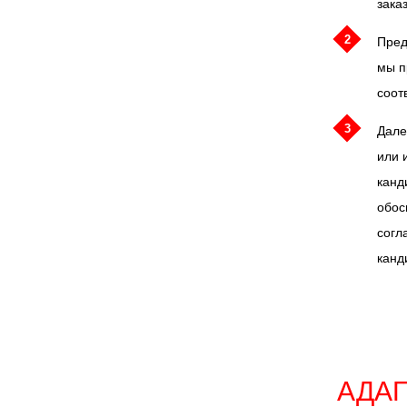
заказ
2
Пред
мы п
соот
3
Дале
или 
канд
обос
согл
канд
АДА