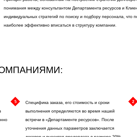
понимания между консультантом Департамента ресурсов и Клиен
индивидуальных стратегий по поиску и подбору персонала, что п
наиболее эффективно вписаться в структуру компании.
КОМПАНИЯМИ:
5
2
и
Cпецифика заказа, его стоимость и сроки
в
выполнения определяются во время нашей
енно
встречи в «Департаменте ресурсов». После
уточнения данных параметров заключается
договор и вносится предоплата в размере 20%