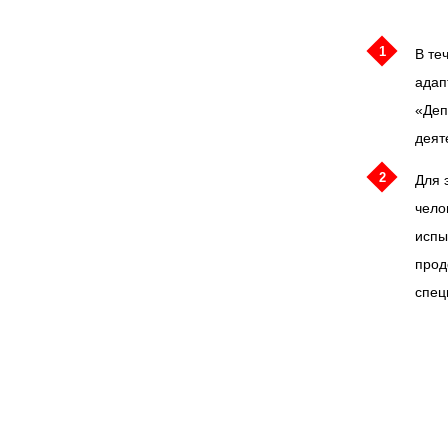
1
В те
адап
«Деп
деят
2
Для 
чело
испы
прод
спец