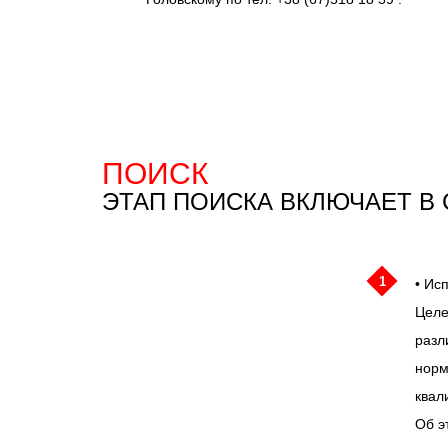
ПОИСК
ЭТАП ПОИСКА ВКЛЮЧАЕТ В 
1
• Ис
Целе
разл
норм
квал
Об э